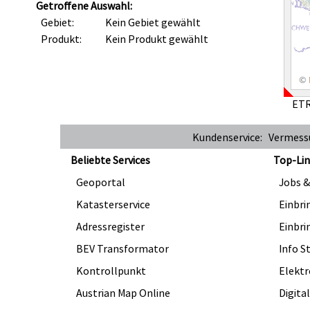
Getroffene Auswahl:
Gebiet:
Kein Gebiet gewählt
Produkt:
Kein Produkt gewählt
ETR
Kundenservice: Vermes
Beliebte Services
Top-Lin
Geoportal
Jobs &
Katasterservice
Einbri
Adressregister
Einbri
BEV Transformator
Info S
Kontrollpunkt
Elektr
Austrian Map Online
Digita