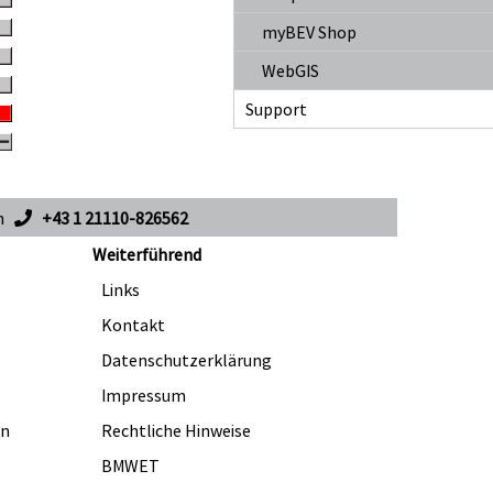
myBEV Shop
WebGIS
Support
en
+43 1 21110-826562
Weiterführend
Links
Kontakt
Datenschutzerklärung
Impressum
en
Rechtliche Hinweise
BMWET