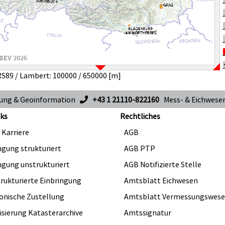
S89 / Lambert: 100000 / 650000 [m]
sung & Geoinformation
+43 1 21110-822160
Mess- & Eichwes
ks
Rechtliches
 Karriere
AGB
ngung strukturiert
AGB PTP
ngung unstrukturiert
AGB Notifizierte Stelle
trukturierte Einbringung
Amtsblatt Eichwesen
onische Zustellung
Amtsblatt Vermessungswes
lisierung Katasterarchive
Amtssignatur